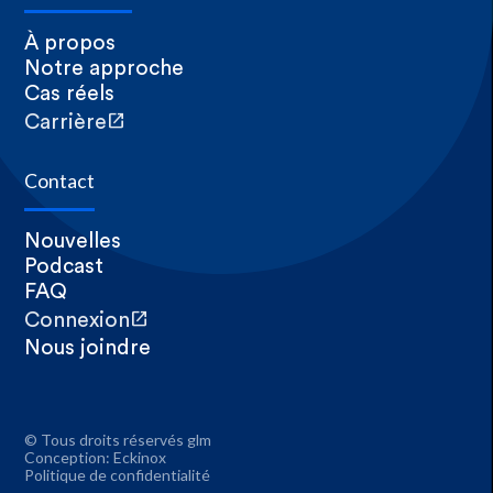
À propos
Notre approche
Cas réels
open_in_new
Carrière
Contact
Nouvelles
Podcast
FAQ
open_in_new
Connexion
Nous joindre
© Tous droits réservés glm
Conception:
Eckinox
Politique de confidentialité