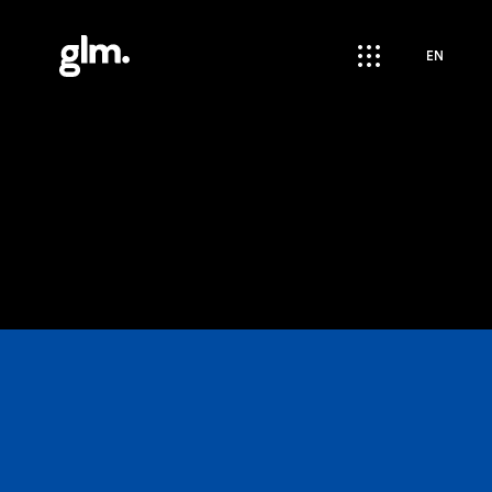
apps
EN