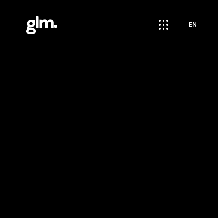
apps
EN