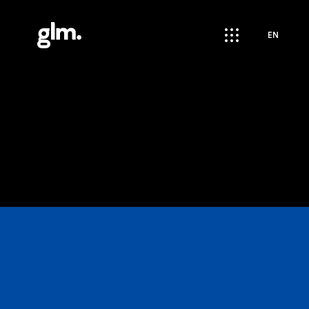
apps
EN